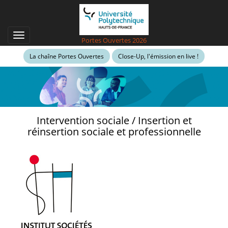
Aller
au
contenu
principal
Toggle
Portes Ouvertes 2026
navigation
La chaîne Portes Ouvertes
Close-Up, l'émission en live !
Intervention sociale / Insertion et
réinsertion sociale et professionnelle