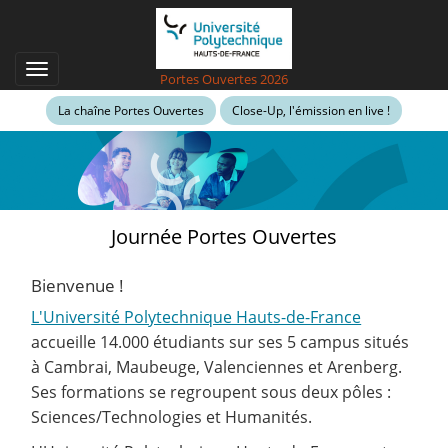
Aller
au
contenu
principal
Toggle
Portes Ouvertes 2026
navigation
La chaîne Portes Ouvertes
Close-Up, l'émission en live !
Journée Portes Ouvertes
Bienvenue !
L'Université Polytechnique Hauts-de-France
accueille 14.000 étudiants sur ses 5 campus situés
à Cambrai, Maubeuge, Valenciennes et Arenberg.
Ses formations se regroupent sous deux pôles :
Sciences/Technologies et Humanités.